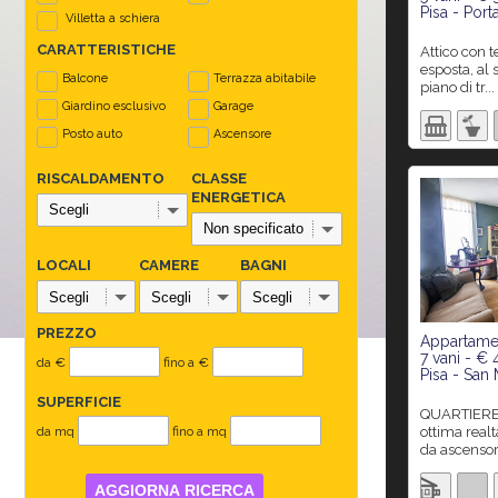
Pisa - Por
Villetta a schiera
CARATTERISTICHE
Attico con terrazza abitabile ben
esposta, al
Balcone
Terrazza abitabile
piano di tr...
Giardino esclusivo
Garage
Posto auto
Ascensore
RISCALDAMENTO
CLASSE
ENERGETICA
LOCALI
CAMERE
BAGNI
PREZZO
Appartamen
7 vani - €
da €
fino a €
Pisa - San 
SUPERFICIE
QUARTIERE SAN MARTINO: In
ottima real
da mq
fino a mq
da ascensore