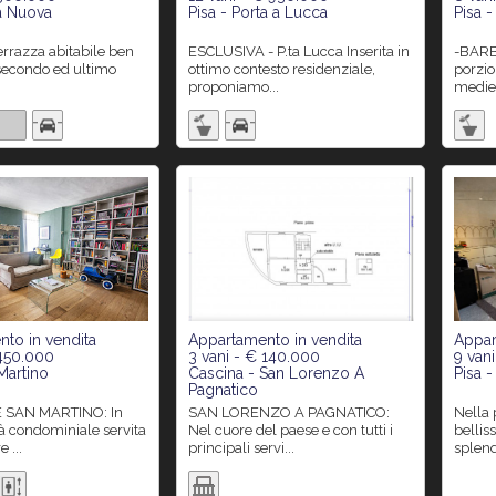
ta Nuova
Pisa - Porta a Lucca
Pisa -
ESCLUSIVA - P.ta Lucca Inserita in
-BARBARICINA- Vi presentiamo
 secondo ed ultimo
ottimo contesto residenziale,
porzio
proponiamo...
mediev
to in vendita
Appartamento in vendita
Appar
 450.000
3 vani - € 140.000
9 van
Martino
Cascina - San Lorenzo A
Pisa 
Pagnatico
SAN LORENZO A PAGNATICO:
Nella parte più soleggiata dei
tà condominiale servita
Nel cuore del paese e con tutti i
bellis
 ...
principali servi...
splend