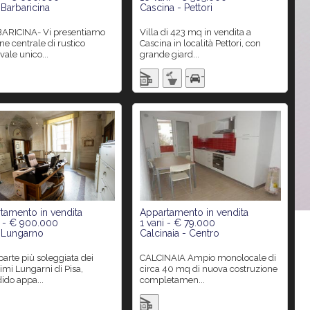
 Barbaricina
Cascina - Pettori
Villa di 423 mq in vendita a
ne centrale di rustico
Cascina in località Pettori, con
ale unico...
grande giard...
tamento in vendita
Appartamento in vendita
i - € 900.000
1 vani - € 79.000
- Lungarno
Calcinaia - Centro
CALCINAIA Ampio monolocale di
simi Lungarni di Pisa,
circa 40 mq di nuova costruzione
ido appa...
completamen...