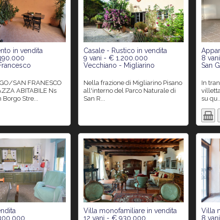
to in vendita
Casale - Rustico in vendita
Appar
 390.000
9 vani - € 1.200.000
8 van
 Francesco
Vecchiano - Migliarino
San G
Nella frazione di Migliarino Pisano
In tranquilla strada residenziale,
ZZA ABITABILE Ns
all'interno del Parco Naturale di
villet
n Borgo Stre...
San R...
su qu..
endita
Villa monofamiliare in vendita
Villa 
 300.000
12 vani - € 930.000
8 van