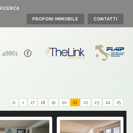
RICERCA
PROPONI IMMOBILE
CONTATTI
0 48861
|<
<
17
18
19
20
21
22
23
24
25