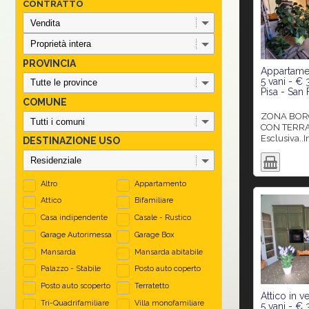
CONTRATTO
PROVINCIA
Appartamen
5 vani - €
Pisa - San
COMUNE
ZONA BORGO/SAN FRANESCO
CON TERRA
Esclusiva..I
DESTINAZIONE USO
Altro
Appartamento
Attico
Bifamiliare
Casa indipendente
Casale - Rustico
Garage Autorimessa
Garage Box
Mansarda
Mansarda abitabile
Palazzo - Stabile
Posto auto coperto
Posto auto scoperto
Terratetto
Attico in v
Tri-Quadrifamiliare
Villa monofamiliare
5 vani - €