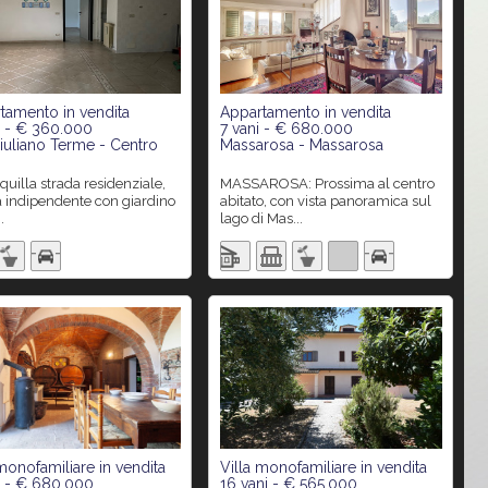
tamento in vendita
Appartamento in vendita
i - € 360.000
7 vani - € 680.000
iuliano Terme - Centro
Massarosa - Massarosa
MASSAROSA: Prossima al centro
ta indipendente con giardino
abitato, con vista panoramica sul
.
lago di Mas...
monofamiliare in vendita
Villa monofamiliare in vendita
i - € 680.000
16 vani - € 565.000