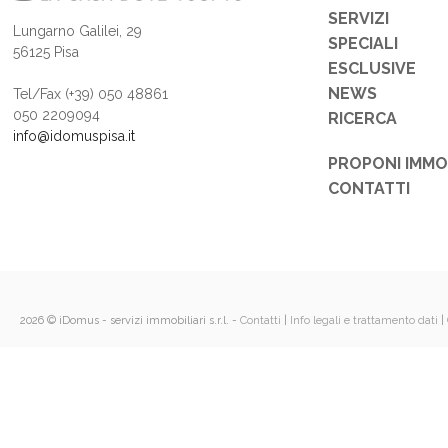
SERVIZI
Lungarno Galilei, 29
SPECIALI
56125 Pisa
ESCLUSIVE
NEWS
Tel/Fax (+39) 050 48861
050 2209094
RICERCA
info@idomuspisa.it
PROPONI IMMO
CONTATTI
2026 © iDomus - servizi immobiliari s.r.l.
-
Contatti
|
Info legali e trattamento dati
|