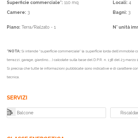
Superficie commerciale*:
110 mq
Locali:
4
Camere:
3
Bagni:
3
Piano:
Terra/Rialzato - 1
N° unità im
*NOTA:
Si intende “superficie commerciale” la superficie lorda dell’immobile 
terrazzi, garage, giardino…..) calcolate sulla base del D.P.R. n. 138 del 23 marzo 
Si precisa che tutte le informazioni pubblicate sono indicative e di carattere com
tecnica.
SERVIZI
Balcone
Riscald