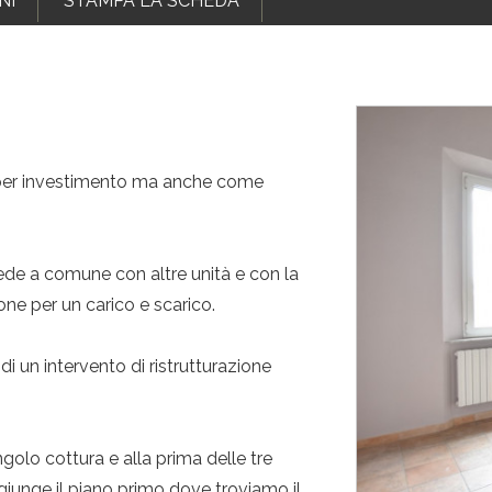
NI
STAMPA LA SCHEDA
a per investimento ma anche come
sede a comune con altre unità e con la
ione per un carico e scarico.
 un intervento di ristrutturazione
golo cottura e alla prima delle tre
giunge il piano primo dove troviamo il