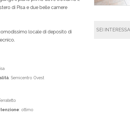
stero di Pisa e due belle camere
SEI INTERESS
 comodissimo locale di deposito di
tecnico.
isa
alità
: Semicentro Ovest
Terratetto
utenzione
: ottimo