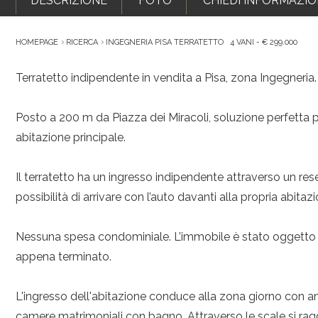
DESCRIZIONE
FOTO
CHIEDI INFORMAZIO
HOMEPAGE
RICERCA
INGEGNERIA PISA TERRATETTO 4 VANI - € 299.000
Terratetto indipendente in vendita a Pisa, zona Ingegneria.
Posto a 200 m da Piazza dei Miracoli, soluzione perfett
abitazione principale.
Il terratetto ha un ingresso indipendente attraverso un re
possibilità di arrivare con l’auto davanti alla propria abitaz
Nessuna spesa condominiale. L’immobile è stato oggetto di
appena terminato.
L'ingresso dell'abitazione conduce alla zona giorno con an
camere matrimoniali con bagno. Attraverso le scale si rag