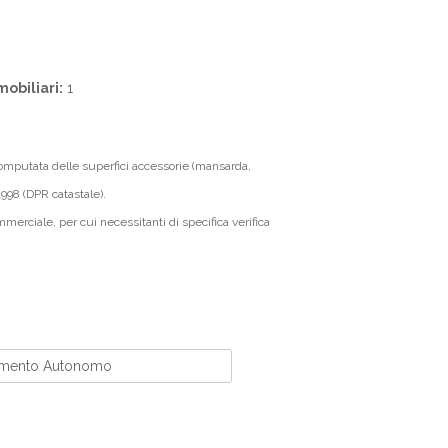
mobiliari:
1
computata delle superfici accessorie (mansarda,
1998 (DPR catastale).
merciale, per cui necessitanti di specifica verifica
amento Autonomo