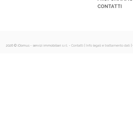
CONTATTI
2026 © iDomus - servizi immobiliari s.r.l.
-
Contatti
|
Info legali e trattamento dati
|