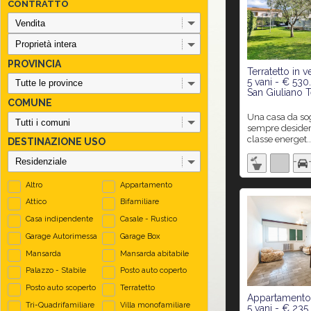
CONTRATTO
PROVINCIA
Terratetto in v
5 vani - € 53
San Giuliano 
COMUNE
Una casa da sogno come l’hai
sempre desidera
classe energet..
DESTINAZIONE USO
Altro
Appartamento
Attico
Bifamiliare
Casa indipendente
Casale - Rustico
Garage Autorimessa
Garage Box
Mansarda
Mansarda abitabile
Palazzo - Stabile
Posto auto coperto
Posto auto scoperto
Terratetto
Appartamento 
Tri-Quadrifamiliare
Villa monofamiliare
5 vani - € 235