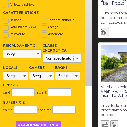
Pisa - Pratale
Villetta a schiera
CARATTERISTICHE
Luminoso appartamento posto al
quinto piano co
Balcone
Terrazza abitabile
composto da am
Giardino esclusivo
Garage
Posto auto
Ascensore
RISCALDAMENTO
CLASSE
ENERGETICA
LOCALI
CAMERE
BAGNI
PREZZO
Villetta a schi
5 vani - € 34
da €
fino a €
Pisa - La Vetto
SUPERFICIE
In contesto residenziale tranquillo,
proponiamo porz
da mq
fino a mq
duplex al...